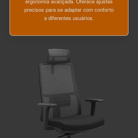
ergonomia avançada. Oferece ajustes
precisos para se adaptar com conforto
a diferentes usuários.