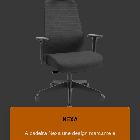
NEXA
A cadeira Nexa une design marcante e